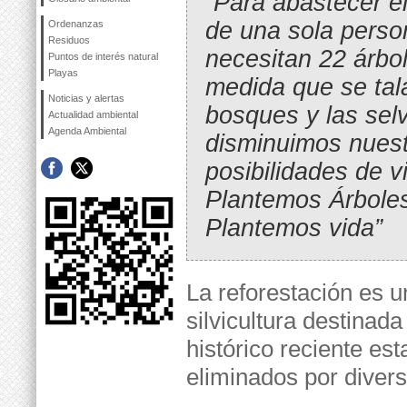
“Para abastecer e
de una sola perso
Ordenanzas
Residuos
necesitan 22 árbol
Puntos de interés natural
Playas
medida que se tal
Noticias y alertas
bosques y las sel
Actualidad ambiental
Agenda Ambiental
disminuimos nues
posibilidades de vi
Plantemos Árbole
Plantemos vida”
La reforestación es u
silvicultura destinad
histórico reciente es
eliminados por diver