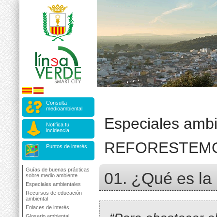
Consulta
medioambiental
Especiales ambi
Notifica tu
incidencia
REFORESTEM
Puntos de interés
Guías de buenas prácticas
01. ¿Qué es la 
sobre medio ambiente
Especiales ambientales
Recursos de educación
ambiental
Enlaces de interés
Glosario ambiental