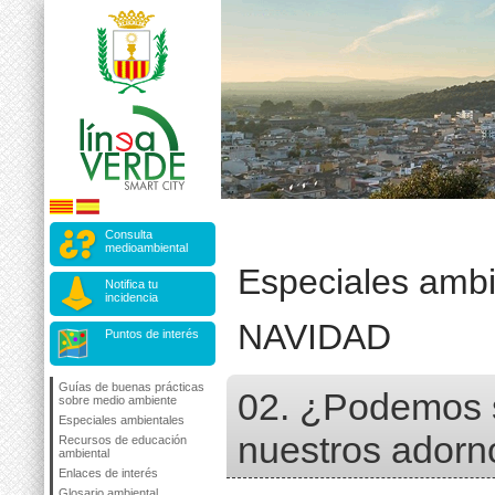
Consulta
medioambiental
Especiales ambi
Notifica tu
incidencia
NAVIDAD
Puntos de interés
Guías de buenas prácticas
02. ¿Podemos s
sobre medio ambiente
Especiales ambientales
nuestros adorn
Recursos de educación
ambiental
Enlaces de interés
Glosario ambiental