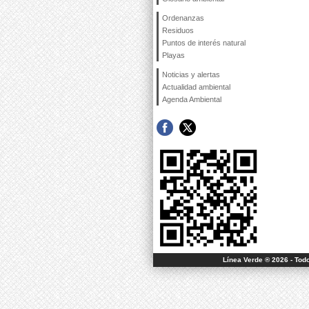
Ordenanzas
Residuos
Puntos de interés natural
Playas
Noticias y alertas
Actualidad ambiental
Agenda Ambiental
Línea Verde ® 2026 - Tod