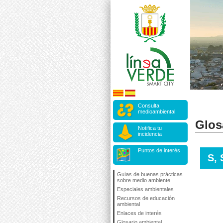
Consulta
medioambiental
Glos
Notifica tu
incidencia
Puntos de interés
S, 
Guías de buenas prácticas
sobre medio ambiente
Especiales ambientales
Recursos de educación
ambiental
Enlaces de interés
Glosario ambiental