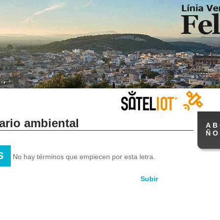
ario ambiental
A
B
Ñ
O
S
No hay términos que empiecen por esta letra.
Subir