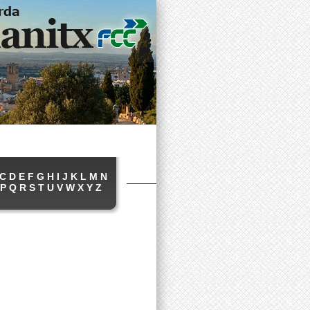
C
D
E
F
G
H
I
J
K
L
M
N
P
Q
R
S
T
U
V
W
X
Y
Z